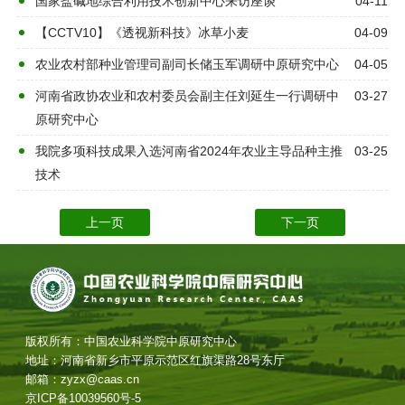
国家盐碱地综合利用技术创新中心来访座谈
04-11
【CCTV10】《透视新科技》冰草小麦
04-09
农业农村部种业管理司副司长储玉军调研中原研究中心
04-05
河南省政协农业和农村委员会副主任刘延生一行调研中
03-27
原研究中心
我院多项科技成果入选河南省2024年农业主导品种主推
03-25
技术
上一页
下一页
版权所有：中国农业科学院中原研究中心
地址：河南省新乡市平原示范区红旗渠路28号东厅
邮箱：zyzx@caas.cn
京ICP备10039560号-5